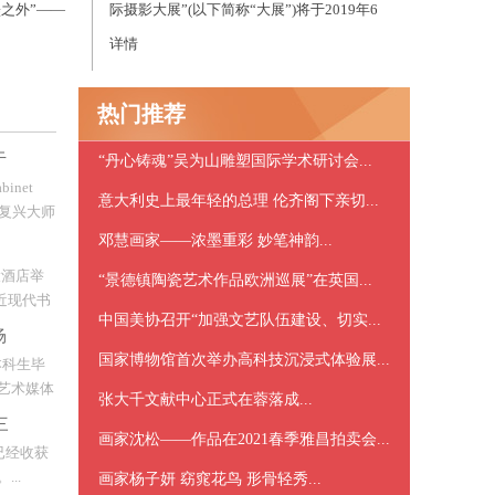
之外”——
际摄影大展”(以下简称“大展”)将于2019年6
)，在福建省
月29日在贵阳开展，展场整体以篆体“贵”字
详情
呈现，将展出1500幅摄影作品。...
热门推荐
于
“丹心铸魂”吴为山雕塑国际学术研讨会...
inet
意大利史上最年轻的总理 伦齐阁下亲切...
文艺复兴大师
udith
邓慧画家——浓墨重彩 妙笔神韵...
年前在民宅
大酒店举
“景德镇陶瓷艺术作品欧洲巡展”在英国...
出近现代书
中国美协召开“加强文艺队伍建设、切实...
、现当代
场
拍品共计
国家博物馆首次举办高科技沉浸式体验展...
本科生毕
艺术媒体
张大千文献中心正式在蓉落成...
们，来到
三
观展。嘉
画家沈松——作品在2021春季雅昌拍卖会...
已经收获
术学院A
..
画家杨子妍 窈窕花鸟 形骨轻秀...