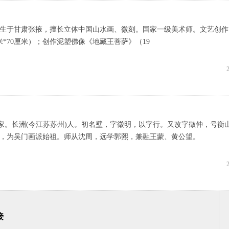
年出生于甘肃张掖，擅长立体中国山水画、微刻。国家一级美术师。​文艺创
米*70厘米）；创作泥塑佛像《地藏王菩萨》（19
代书画家。长洲(今江苏苏州)人。初名壁，字徵明，以字行。又改字徵仲，号衡
，为吴门画派始祖。师从沈周，远学郭熙，兼融王蒙、黄公望。
接