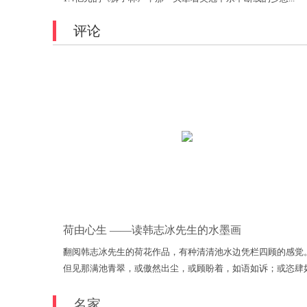
评论
荷由心生 ——读韩志冰先生的水墨画
翻阅韩志冰先生的荷花作品，有种清清池水边凭栏四顾的感觉
但见那满池青翠，或傲然出尘，或顾盼着，如语如诉；或恣肆
瀑布式的倾泻于丽日朗照之下；或轻盈地飘摇在清风中，其墨
叶，浓的蓊然沉郁，淡的洒然飘逸，浓浓淡淡间，纯粹得恍若
名家