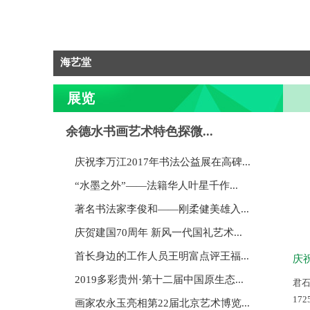
海艺堂
展览
余德水书画艺术特色探微...
庆祝李万江2017年书法公益展在高碑...
“水墨之外”——法籍华人叶星千作...
著名书法家李俊和——刚柔健美雄入...
庆贺建国70周年 新风一代国礼艺术...
首长身边的工作人员王明富点评王福...
庆祝
2019多彩贵州·第十二届中国原生态...
君
17
画家农永玉亮相第22届北京艺术博览...