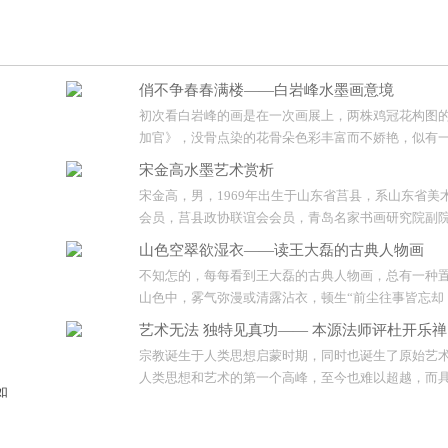
俏不争春春满楼——白岩峰水墨画意境
初次看白岩峰的画是在一次画展上，两株鸡冠花构图
加官》，没骨点染的花骨朵色彩丰富而不娇艳，似有
馨香悠游回环，花茎不蔓不枝，绿叶葱郁，整个画面
宋金高水墨艺术赏析
重却不张扬的春意。尤其是顶上那株略呈紫红的鸡冠
宋金高，男，1969年出生于山东省莒县，系山东省美
活泼交融，分明让人感觉到一种蓬勃于心的绚烂。...
会员，莒县政协联谊会会员，青岛名家书画研究院副
岛市书画艺术促进会会员，中国文化艺术家协会会员
山色空翠欲湿衣——读王大磊的古典人物画
酷爱美术。几年来，笔耕不辍，在师法传统积极探索
不知怎的，每每看到王大磊的古典人物画，总有一种
上。技艺日有所进，取得了一定的成绩，作品多次参
山色中，雾气弥漫或清露沾衣，顿生“前尘往事皆忘却
大展并获奖。...
心山水间”的感觉。王大磊的画面中通常很少有山水的
艺术无法 独特见真功—— 本源法师评杜开乐禅
和水雾湿气的表现，只是简洁的人物、笔墨的变化、
宗教诞生于人类思想启蒙时期，同时也诞生了原始艺
彩，而这种“山色空翠欲湿衣”的感觉却总是萦绕于心
。
人类思想和艺术的第一个高峰，至今也难以超越，而
解。...
如
只是农耕文明世俗化的产物，当人类走进现代文明，
在不断的探索，绘画艺术受到东方禅学影响，出现了
天
术并开启了当代艺术进程，西方的抽象东方的意象，