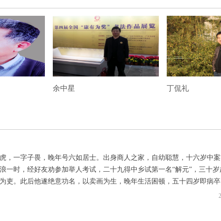
和
是返朴归源，重新认为艺术的本真，这也是艺术家该
知。...
的
荷
余中星
丁侃礼
年），字伯虎，一字子畏，晚年号六如居士。出身商人之家，自幼聪慧，十六岁中
浪一时，经好友劝参加举人考试，二十九得中乡试第一名“解元”，三十岁
为吏。此后他遂绝意功名，以卖画为生，晚年生活困顿，五十四岁即病卒