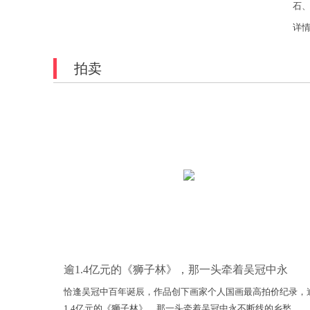
石
复
详
造景
拍卖
逾1.4亿元的《狮子林》，那一头牵着吴冠中永
恰逢吴冠中百年诞辰，作品创下画家个人国画最高拍价纪录，
1.4亿元的《狮子林》，那一头牵着吴冠中永不断线的乡愁...