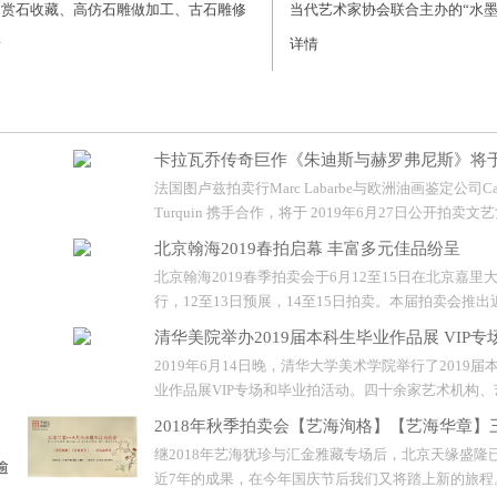
、赏石收藏、高仿石雕做加工、古石雕修
当代艺术家协会联合主办的“水墨
、字画、花卉租摆以及安装、运输和园林
法籍华人叶星千作品巡展(莆田站
情
详情
工程等为一体的专业化团队。...
莆田市博物馆正式开幕。...
卡拉瓦乔传奇巨作《朱迪斯与赫罗弗尼斯》将
法国图卢兹拍卖行Marc Labarbe与欧洲油画鉴定公司Cab
Turquin 携手合作，将于 2019年6月27日公开拍卖
卡拉瓦乔（Caravaggio）名画《朱迪斯与赫罗弗尼斯》（J
北京翰海2019春拍启幕 丰富多元佳品纷呈
and Holofernes）。此画相信已消失超过一百年，五
北京翰海2019春季拍卖会于6月12至15日在北京嘉里
阁楼被意外发现，震撼艺坛。...
行，12至13日预展，14至15日拍卖。本届拍卖会推
画（一）、（二），古代书画、民国法书、当代书画
清华美院举办2019届本科生毕业作品展 VIP专
油画雕塑、古董珍玩以及“紫瓯凝香-紫砂艺术专场”，
2019年6月14日晚，清华大学美术学院举行了2019届
1770余件。...
业作品展VIP专场和毕业拍活动。四十余家艺术机构、
以及用人单位的负责人，以及众多艺术品收藏爱好者
2018年秋季拍卖会【艺海洵格】【艺海华章】
美术学院美术馆和清华大学艺术博物馆展厅进行专场
继2018年艺海犹珍与汇金雅藏专场后，北京天缘盛隆
宾们在观看完毕业生作品展后，参加了当晚19:00在美
逾
近7年的成果，在今年国庆节后我们又将踏上新的旅程。.
区大厅举行的毕业拍活动。...