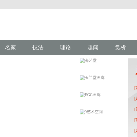
名家
技法
理论
趣闻
赏析