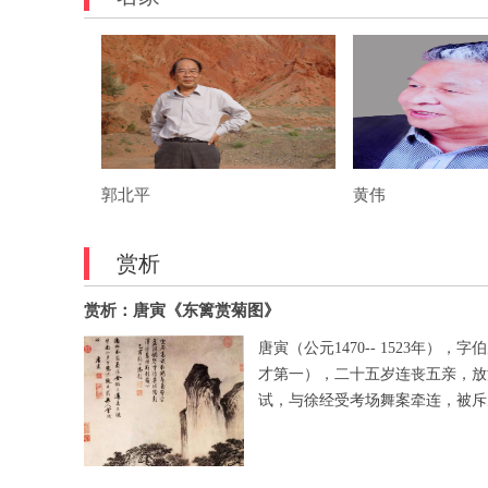
地鸿蒙，中锋粗壮而不涩滞，侧锋空灵而不枯扁，亭亭的荷茎
荷芰生机勃勃地滋长蔓延着，支撑着生命的绚烂绽放。粉黛出
水．天生丽质似亭亭玉立的仙子在碧波中美目流盼。草下游动
小鱼．掠过水面的蜻蜓．微风骤起，掀起一片绿浪，送来阵阵
香……...
郭北平
黄伟
赏析
赏析：唐寅《东篱赏菊图》
唐寅（公元1470-- 1523
才第一），二十五岁连丧五亲，放
试，与徐经受考场舞案牵连，被斥