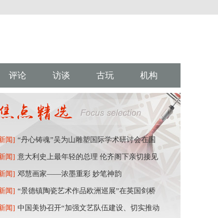
评论
访谈
古玩
机构
[新闻]
“丹心铸魂”吴为山雕塑国际学术研讨会在国
[新闻]
意大利史上最年轻的总理 伦齐阁下亲切接见
[新闻]
邓慧画家——浓墨重彩 妙笔神韵
[新闻]
“景德镇陶瓷艺术作品欧洲巡展”在英国剑桥
[新闻]
中国美协召开“加强文艺队伍建设、切实推动