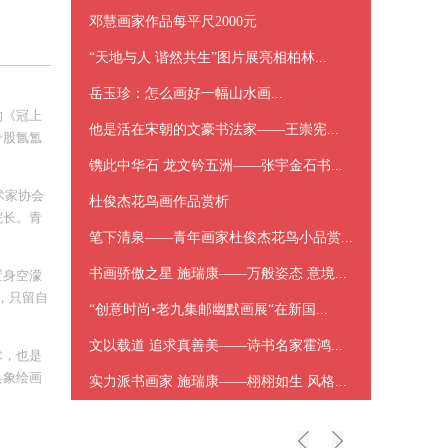
邓慧画家作品每平尺2000元
“天地与人 谐然共生”图片展亮相柏林...
岳玉珍：怎么画好一幅山水画...
的《冠上
他是活在宋朝的文豪书法家——王崇宪...
一股氤氲
洋溢着厚
镌此中华石 龙文钤五洲——张宇金石书...
花，墨彩
术家协会
杜俊杰花鸟画作品赏析
院长。青
笔下清泉——青年画家杜俊杰花鸟小品赏...
。其自幼
的基础
书画骄傲之星 施瑞康——万般姿态 意境...
置身空濛
加全国性
，只留自
“创意时尚•老九集邮幽默画展“在新国...
环境营造
淡淡的色
文以载道 追求真善美——诗书名家霍鸿...
术，也是
，难以化
具象绘画
实力派书画家 施瑞康——栩栩如生 风格...
艺术思想
印象派艺
其本质还