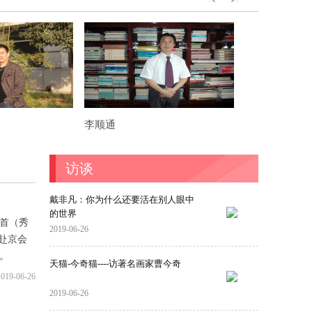
有的良
李顺通
刘素梅
访谈
戴非凡：你为什么还要活在别人眼中
的世界
案首（秀
2019-06-26
赴京会
。
天猫-今奇猫----访著名画家曹今奇
2019-06-26
2019-06-26