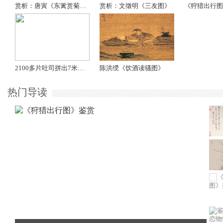
赏析：唐寅《东篱赏菊图》
赏析：文徵明《三友图》
《狩猎出行图
2100多片吐司拼出7米长牡丹图
陈洪绶《饮酒读骚图》
热门导读